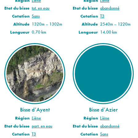
Région
Liène
Région
Liène
Etat du bisse
tot. en eau
Etat du bisse
abandonné
Cotation
Sans
Cotation
T3
Altitude
1320m – 1302m
Altitude
2540m – 1220m
Longueur
0.70 km
Longueur
14.00 km
Bisse d’Ayent
Bisse d’Azier
Région
Liène
Région
Liène
Etat du bisse
part. en eau
Etat du bisse
abandonné
Cotation
T3
Cotation
Sans