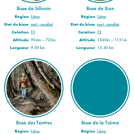
Bisse de Sillonin
Bisse de Sion
Région
Liène
Région
Liène
Etat du bisse
part. canalisé
Etat du bisse
part. canalisé
Cotation
T3
Cotation
T2
Altitude
954m – 722m
Altitude
1840m – 1151m
Longueur
9.00 km
Longueur
13.40 km
Bisse des Tsintres
Bisse de la Tsôma
Région
Liène
Région
Liène