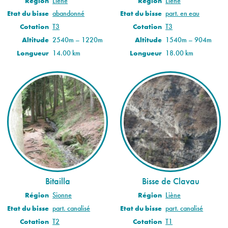
Région
Liène
Région
Liène
Etat du bisse
abandonné
Etat du bisse
part. en eau
Cotation
T3
Cotation
T3
Altitude
2540m – 1220m
Altitude
1540m – 904m
Longueur
14.00 km
Longueur
18.00 km
Bitailla
Bisse de Clavau
Région
Sionne
Région
Liène
Etat du bisse
part. canalisé
Etat du bisse
part. canalisé
Cotation
T2
Cotation
T1